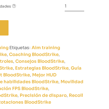
idades
Etiquetas:
ming
Aim training
,
,
ike
Coaching BloodStrike
,
,
troles
Consejos BloodStrike
,
,
Strike
Estrategias BloodStrike
Guía
,
 BloodStrike
Mejor HUD
,
e habilidades BloodStrike
Movilidad
,
ción FPS BloodStrike
,
,
odStrike
Precisión de disparo
Recoil
otaciones BloodStrike