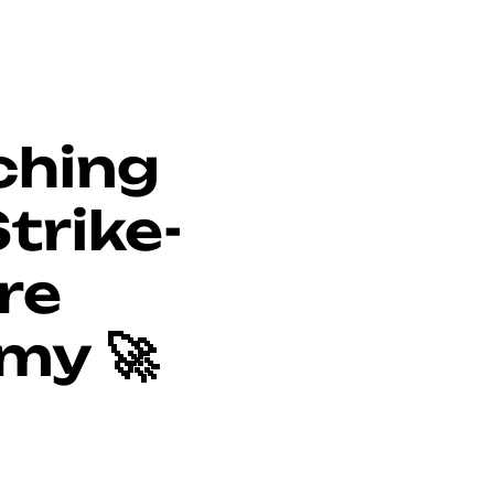
ching
trike-
re
my 🚀