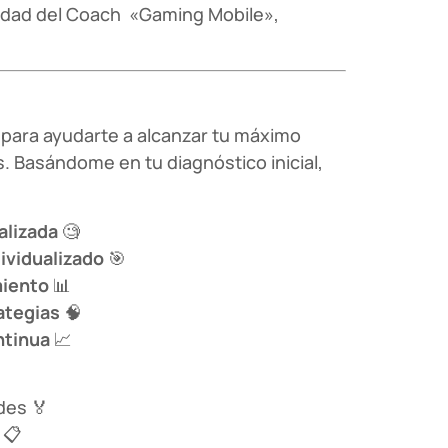
idad del Coach «Gaming Mobile»,
í para ayudarte a alcanzar tu máximo
s. Basándome en tu diagnóstico inicial,
alizada
🧐
ividualizado
🎯
miento
📊
ategias
🧠
ntinua
📈
des 🏅
 📋