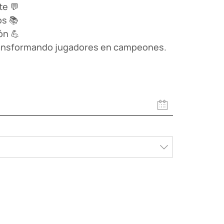
e 💬
os 📚
ón 💪
ansformando jugadores en campeones.