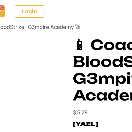
0
Login
BloodStrike- G3mpire Academy 🚀
📱 Coa
BloodS
G3mpi
Acade
$
5,28
[YAEL]