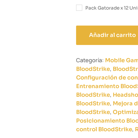
Pack Gatorade x 12 Un
Añadir al carrito
Categoría:
Mobile Ga
,
BloodStrike
BloodStr
Configuración de con
Entrenamiento Blood
,
BloodStrike
Headshot
,
BloodStrike
Mejora d
,
BloodStrike
Optimiza
Posicionamiento Blo
,
control BloodStrike
R