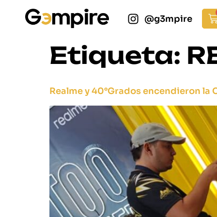
@g3mpire
Etiqueta:
R
Realme y 40°Grados encendieron la 