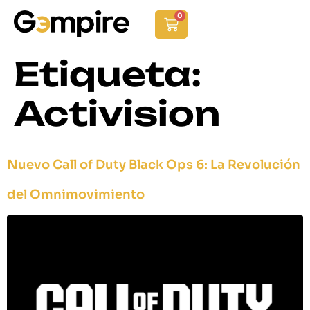
0
Etiqueta:
Activision
Nuevo Call of Duty Black Ops 6: La Revolución
del Omnimovimiento