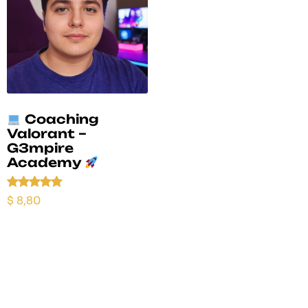
Coaching
Valorant –
G3mpire
Academy
Valorado
$
8,80
con
5.00
de 5