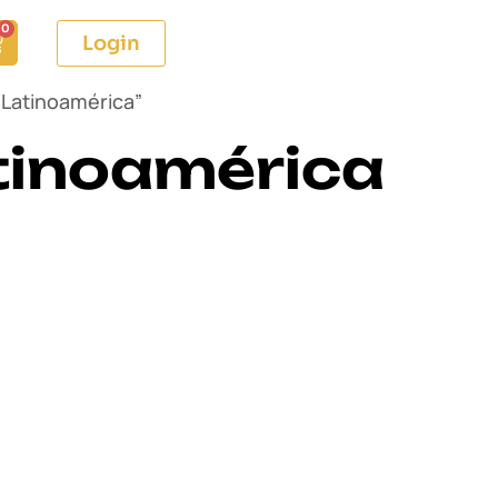
0
Login
 Latinoamérica”
tinoamérica