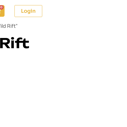
0
Login
ld Rift”
Rift