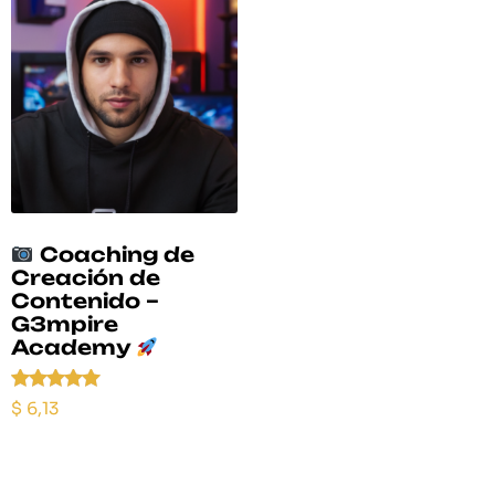
Coaching de
Creación de
Contenido –
G3mpire
Academy
Valorado
$
6,13
con
5.00
de 5